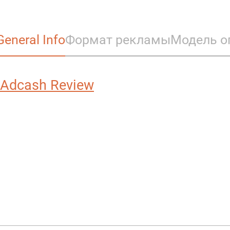
General Info
Формат рекламы
Модель о
Adcash Review