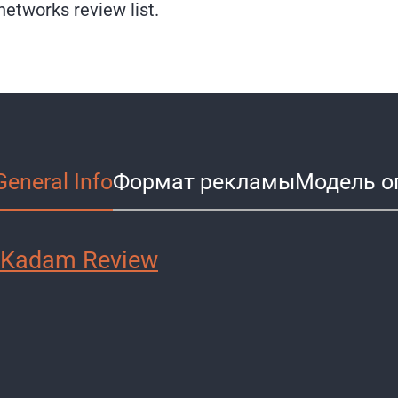
 networks review list.
General Info
Формат рекламы
Модель о
Kadam Review