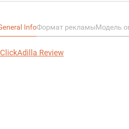
General Info
Формат рекламы
Модель о
ClickAdilla Review