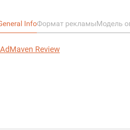
General Info
Формат рекламы
Модель о
AdMaven Review