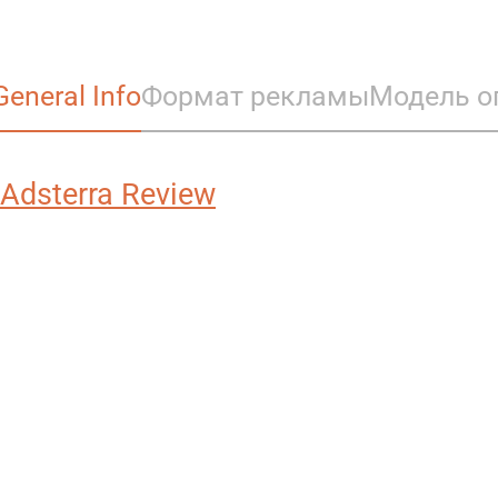
General Info
Формат рекламы
Модель о
Adsterra Review