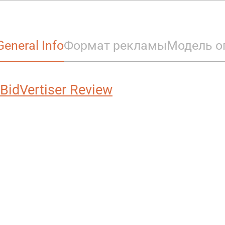
General Info
Формат рекламы
Модель о
BidVertiser Review