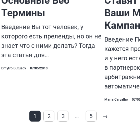
Основные Веб
Ставят
Термины
Ваши 
Кампан
Введение Вы тот человек, у
которого есть преленды, но он не
Введение П
знает что с ними делать? Тогда
кажется пр
эта статья для…
и у него ес
в партнерс
Dmytro Butuzov
07/05/2018
арбитражни
автоматиче
Maria Carvalho
07/0
1
2
3
…
5
→