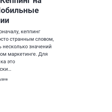
 Кеппинг на
Мобильные
ии
оначалу, кеппинг
осто странным словом,
ть несколько значений
ком маркетинге. Для
ка это
ски…
5/2018