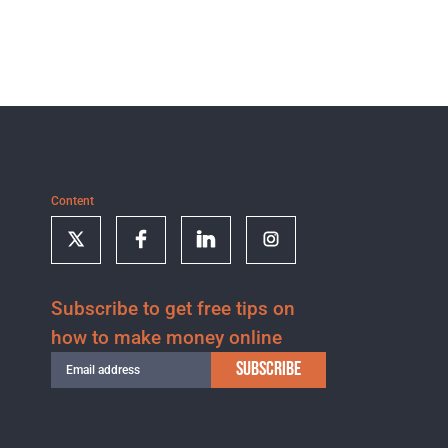
Content
Subscribe to get free tips on
how to make money online
SUBSCRIBE