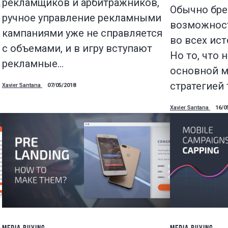
рекламщиков и арбитражников,
г
Обычно бр
ручное управление рекламными
возможност
кампаниями уже не справляется
во всех ис
с объемами, и в игру вступают
Но то, что 
рекламные…
основной м
стратегией
Xavier Santana
07/05/2018
Xavier Santana
16/0