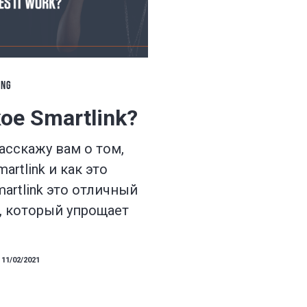
ING
ое Smartlink?
асскажу вам о том,
artlink и как это
martlink это отличный
, который упрощает
11/02/2021