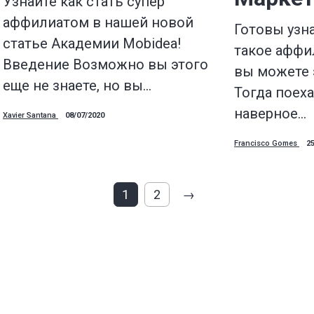
Узнайте как стать супер
аффилиатом в нашей новой
Готовы узна
статье Академии Mobidea!
такое аффи
Введение Возможно вы этого
вы можете 
еще не знаете, но вы…
Тогда поех
наверное…
Xavier Santana
08/07/2020
Francisco Gomes
2
1
2
→