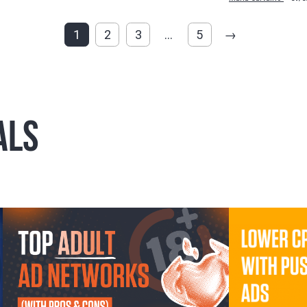
1
2
3
…
5
→
ALS