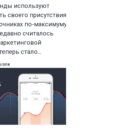
енды используют
ь своего присутствия
точниках по-максимуму.
недавно считалось
аркетинговой
 теперь стало…
5/2018