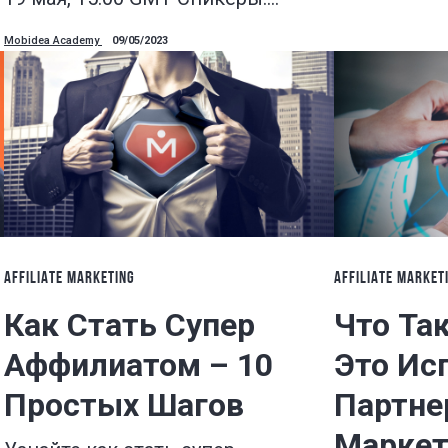
Mobidea Academy
09/05/2023
AFFILIATE MARKETING
AFFILIATE MARKET
Как Стать Супер
Что Так
Аффилиатом – 10
Это Ис
Простых Шагов
Партне
Маркет