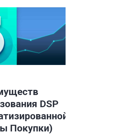
муществ
зования DSP
атизированной
ы Покупки)