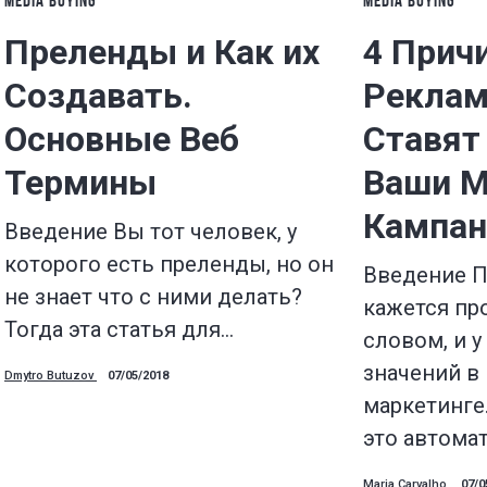
MEDIA BUYING
MEDIA BUYING
Преленды и Как их
4 Прич
Создавать.
Реклам
Основные Веб
Ставят
Термины
Ваши 
Кампан
Введение Вы тот человек, у
которого есть преленды, но он
Введение П
не знает что с ними делать?
кажется пр
Тогда эта статья для…
словом, и у
значений в
Dmytro Butuzov
07/05/2018
маркетинге
это автома
Maria Carvalho
07/0