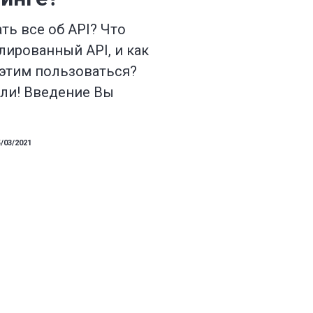
ть все об API? Что
лированный API, и как
этим пользоваться?
али! Введение Вы
5/03/2021