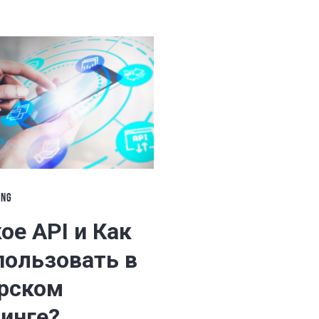
ING
ое API и Как
пользовать в
рском
инге?