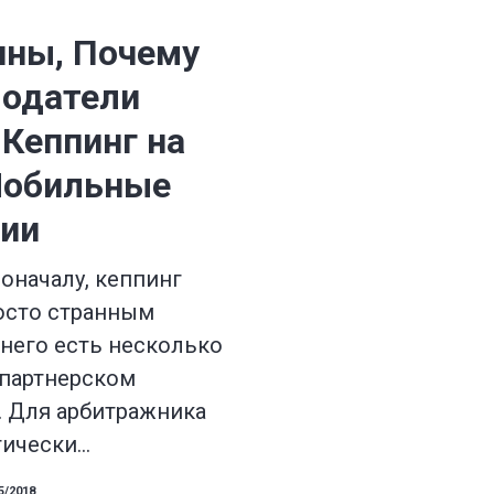
ины, Почему
одатели
 Кеппинг на
Мобильные
ии
оначалу, кеппинг
осто странным
 него есть несколько
 партнерском
. Для арбитражника
тически…
5/2018