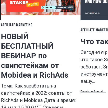
AFFILIATE MARKETING
AFFILIATE MARKET
НОВЫЙ
ш
Что так
БЕСПЛАТНЫЙ
Сегодня я р
ВЕБИНАР по
что такое Sm
свипстейкам от
работает. S
Mobidea и RichAds
инструмент
вашу…
Тема: Как заработать на
Francisco Guerreiro
свипстейках в 2022: советы от
RichAds и Mobidea Дата и время:
19 мая, 15:00 GMT Спикеры:…