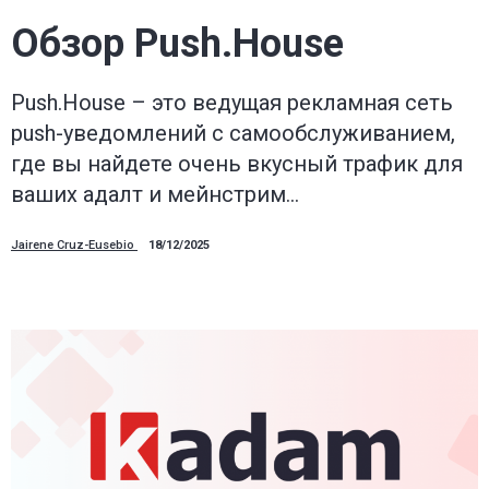
way.
Обзор Push.House
Mobidea
Push.House – это ведущая рекламная сеть
push-уведомлений с самообслуживанием,
Academy
где вы найдете очень вкусный трафик для
ваших адалт и мейнстрим…
is
Jairene Cruz-Eusebio
18/12/2025
your
trusted
affiliate
marketing