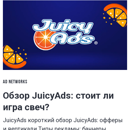
AD NETWORKS
Обзор JuicyAds: стоит ли
игра свеч?
JuicyAds короткий обзор JuicyAds: офферы
и вертикали Типы рекламы: баннеры,