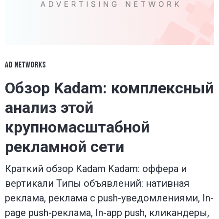
blog
to
be
AD NETWORKS
Обзор Kadam: комплексный
successful
анализ этой
in
крупномасштабной
рекламной сети
the
Краткий обзор Kadam Kadam: оффера и
industry.
вертикали Типы объявлений: нативная
реклама, реклама с push-уведомлениями, In-
page push-реклама, In-app push, кликандеры,