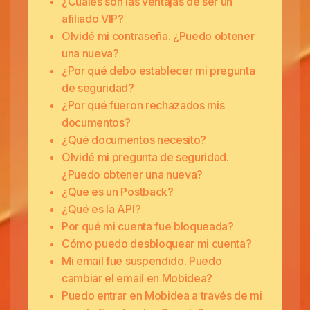
¿Cuáles son las ventajas de ser un
afiliado VIP?
Olvidé mi contraseña. ¿Puedo obtener
una nueva?
¿Por qué debo establecer mi pregunta
de seguridad?
¿Por qué fueron rechazados mis
documentos?
¿Qué documentos necesito?
Olvidé mi pregunta de seguridad.
¿Puedo obtener una nueva?
¿Que es un Postback?
¿Qué es la API?
Por qué mi cuenta fue bloqueada?
Cómo puedo desbloquear mi cuenta?
Mi email fue suspendido. Puedo
cambiar el email en Mobidea?
Puedo entrar en Mobidea a través de mi