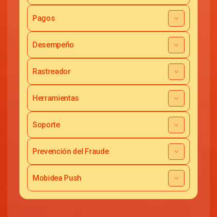
Pagos
Desempeño
Rastreador
Herramientas
Soporte
Prevención del Fraude
Mobidea Push