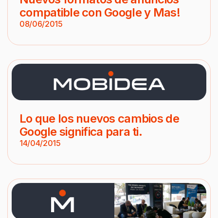
compatible con Google y Mas!
08/06/2015
Lo que los nuevos cambios de
Google significa para ti.
14/04/2015