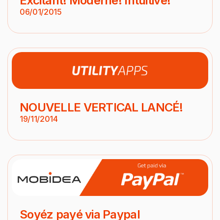
Excitant! Moderne! Intuitive!
06/01/2015
NOUVELLE VERTICAL LANCÉ!
19/11/2014
Soyéz payé via Paypal