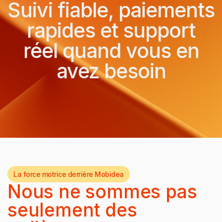
Suivi fiable, paiements
rapides et support
réel quand vous en
avez besoin
La force motrice derrière Mobidea
Nous ne sommes pas
seulement des