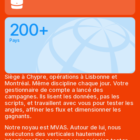
200+
Pays
Siège à Chypre, opérations à Lisbonne et
Montréal. Même discipline chaque jour. Votre
gestionnaire de compte a lancé des
campagnes. Ils lisent les données, pas les
scripts, et travaillent avec vous pour tester les
angles, affiner les flux et dimensionner les
gagnants.
Notre noyau est MVAS. Autour de lui, nous
exécutons des verticales hautement