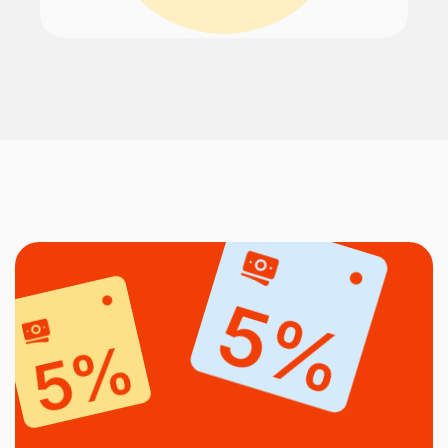
5%
5%