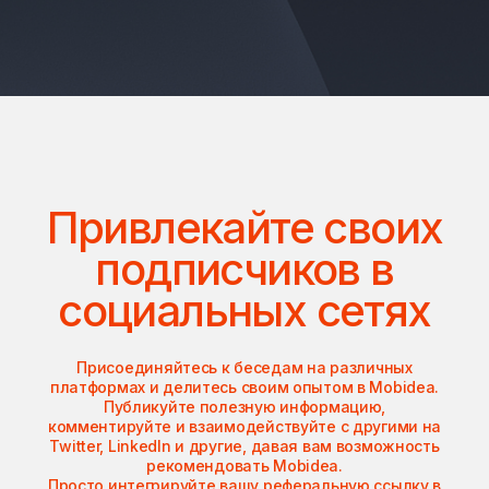
Привлекайте своих
подписчиков в
социальных сетях
Присоединяйтесь к беседам на различных
платформах и делитесь своим опытом в Mobidea.
Публикуйте полезную информацию,
комментируйте и взаимодействуйте с другими на
Twitter, LinkedIn и другие, давая вам возможность
рекомендовать Mobidea.
Просто интегрируйте вашу реферальную ссылку в