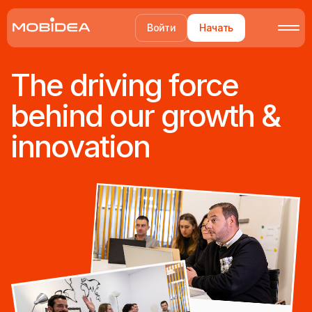
Войти
Начать
The driving force
behind our growth &
innovation