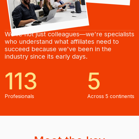
We're not just colleagues—we're specialists
who understand what affiliates need to
succeed because we've been in the
industry since its early days.
113
5
Profesionals
Across 5 continents