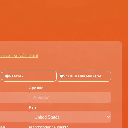
Iniciar sesión aquí
Network
Social Media Marketer
Apellido
País
nea
Identificador de cuenta