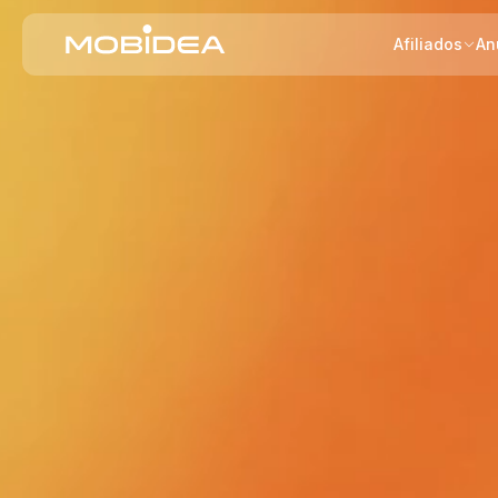
Afiliados
An