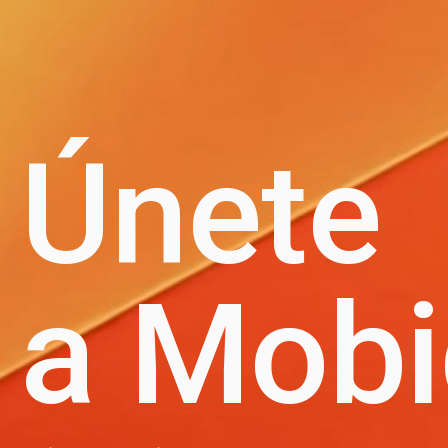
Únete
a Mob