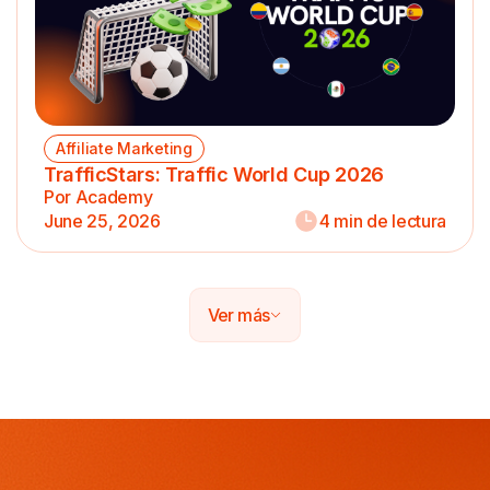
Affiliate Marketing
TrafficStars: Traffic World Cup 2026
Por Academy
June 25, 2026
4 min de lectura
Ver más