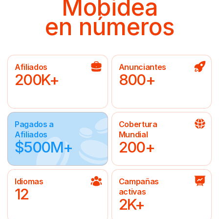
Mobidea
en números
Afiliados
Anunciantes
200K+
800+
Pagados a
Cobertura
Afiliados
Mundial
$500M+
200+
Idiomas
Campañas
12
activas
2K+