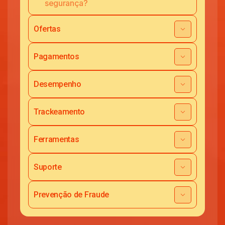
segurança?
Ofertas
Pagamentos
Desempenho
Trackeamento
Ferramentas
Suporte
Prevenção de Fraude