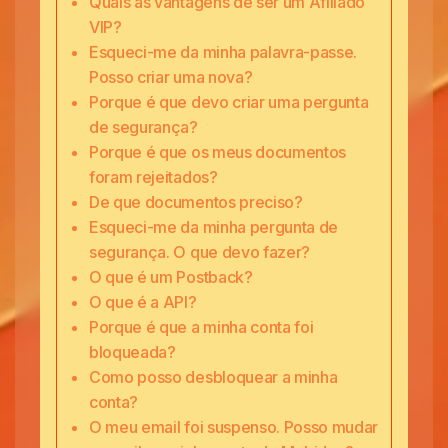
Quais as vantagens de ser um Afiliado
VIP?
Esqueci-me da minha palavra-passe.
Posso criar uma nova?
Porque é que devo criar uma pergunta
de segurança?
Porque é que os meus documentos
foram rejeitados?
De que documentos preciso?
Esqueci-me da minha pergunta de
segurança. O que devo fazer?
O que é um Postback?
O que é a API?
Porque é que a minha conta foi
bloqueada?
Como posso desbloquear a minha
conta?
O meu email foi suspenso. Posso mudar