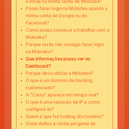
o email na minha conta de Mobidea?
Posso fazer login na Mobidea usando a
minha conta de Google ou de
Facebook?
Como posso começar a trabalhar com a
Mobidea?
Porque razão não consigo fazer login
na Mobidea?
Que informações posso ver no
Dashboard?
Porque devo utilizar a Mobidea?
O que é um domínio de tracking
customizado?
A "Caixa" aparece em tempo real?
O que é uma variação de IP e como
configurá-la?
Quem é que faz hosting dos landers?
Onde defino a minha pergunta de