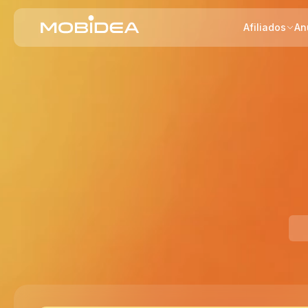
Afiliados
An