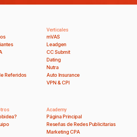
Verticales
dos
mVAS
iantes
Leadgen
A
CC Submit
Dating
Nutra
e Referidos
Auto Insurance
VPN & CPI
tros
Academy
obidea?
Página Principal
uipo
Reseñas de Redes Publicitarias
Marketing CPA