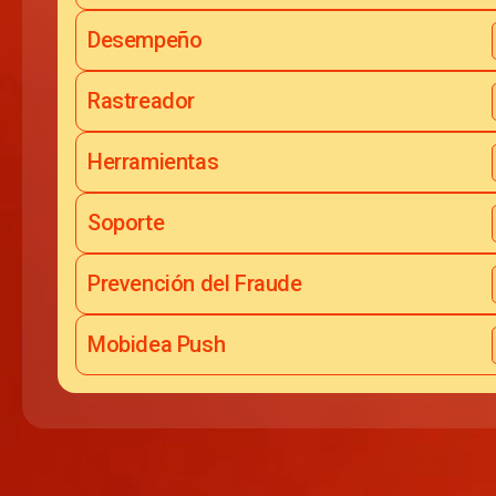
Desempeño
Rastreador
Herramientas
Soporte
Prevención del Fraude
Mobidea Push