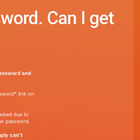
word. Can I get
password and
ssword
" link on
asked due to
new password.
mply can’t