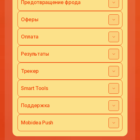
Предотвращение фрода
Оферы
Оплата
Результаты
Трекер
Smart Tools
Поддержка
Mobidea Push