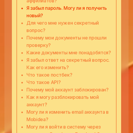
аффилиатов?
Я забыл пароль. Могу ли я получить
новый?
Для чего мне нужен секретный
вопрос?
Почему мои документы не прошли
проверку?
Какие документы мне понадобятся?
Я забыл ответ на секретный вопрос.
Как его изменить?
Что такое постбек?
Что такое API?
Почему мой аккаунт заблокирован?
Как я могу разблокировать мой
аккаунт?
Могу ли я изменить email аккаунта в
Mobidea?
Могу ли я войти в систему через