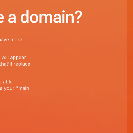
e a domain?
 have more
 will appear
hat'll replace
e able
 is your "main