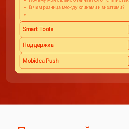
Почему мой баланс отличается от статистик
В чем разница между кликами и визитами?
Smart Tools
Поддержка
Mobidea Push