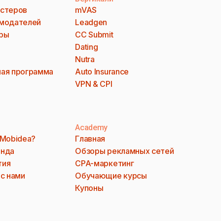
стеров
mVAS
модателей
Leadgen
ры
CC Submit
Dating
Nutra
ая программа
Auto Insurance
VPN & CPI
Academy
 Mobidea?
Главная
анда
Обзоры рекламных сетей
тия
CPA-маркетинг
 с нами
Обучающие курсы
Купоны