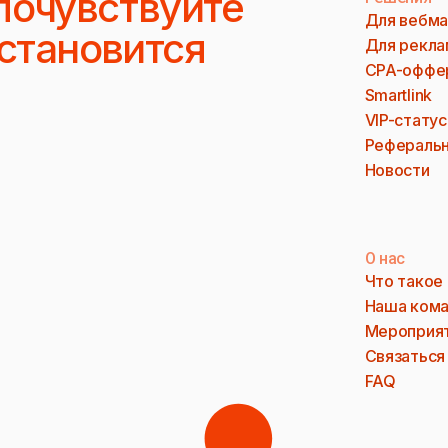
почувствуйте
Для вебма
 становится
Для рекла
CPA-оффе
Smartlink
VIP-статус
Реферальн
Новости
О нас
Что такое
Наша ком
Мероприя
Связаться
FAQ