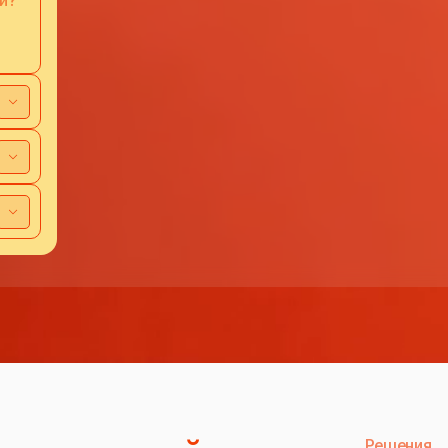
и?
Решения