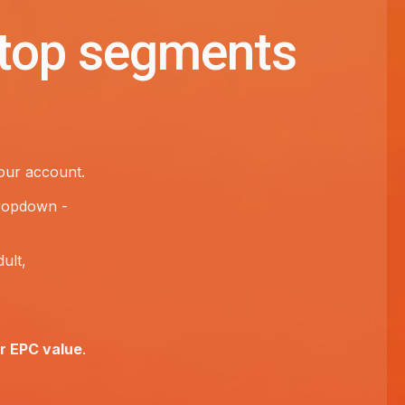
 top segments
our account.
dropdown -
ult,
r EPC value
.