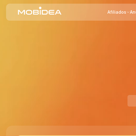
Afiliados
An