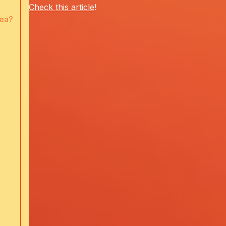
Check this article
!
dea?