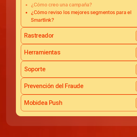
¿Cómo creo una campaña?
¿Cómo reviso los mejores segmentos para el
Smartlink?
Rastreador
Herramientas
Soporte
Prevención del Fraude
Mobidea Push