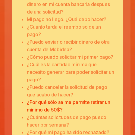
dinero en mi cuenta bancaria despues
de una solicitud?
Mi pago no llegó. ¿Qué debo hacer?
¿Cuánto tarda el reembolso de un
pago?
¿Puedo enviar o recibir dinero de otra
cuenta de Mobidea?
¿Cómo puedo solicitar mi primer pago?
¿Cuál es la cantidad mínima que
necesito generar para poder solicitar un
pago?
¿Puedo cancelar la solicitud de pago
que acabo de hacer?
¿Por qué sólo se me permite retirar un
mínimo de 50$?
¿Cuántas solicitudes de pago puedo
hacer por semana?
¿Por qué mi pago ha sido rechazado?