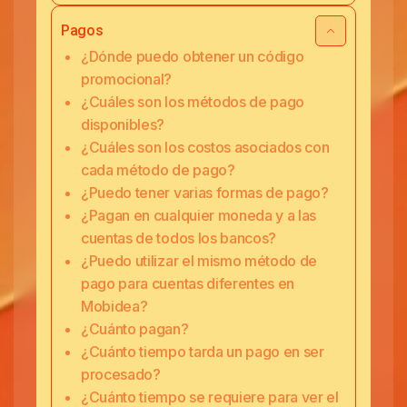
Pagos
¿Dónde puedo obtener un código
promocional?
¿Cuáles son los métodos de pago
disponibles?
¿Cuáles son los costos asociados con
cada método de pago?
¿Puedo tener varias formas de pago?
¿Pagan en cualquier moneda y a las
cuentas de todos los bancos?
¿Puedo utilizar el mismo método de
pago para cuentas diferentes en
Mobidea?
¿Cuánto pagan?
¿Cuánto tiempo tarda un pago en ser
procesado?
¿Cuánto tiempo se requiere para ver el