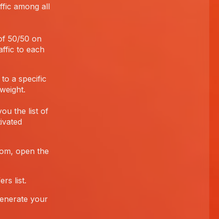
ffic among all
 of 50/50 on
ffic to each
to a specific
weight.
u the list of
ivated
rom, open the
rs list.
generate your