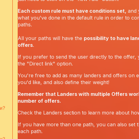
Each custom rule must have conditions set,
and 
what you've done in the default rule in order to con
paths.
All your paths will have the
possibility to have la
offers
.
If you prefer to send the user directly to the offer,
the "Direct link" option.
You're free to add as many landers and offers on 
you'd like, and also define their weight!
Remember that Landers with multiple Offers work
number of offers.
и?
Check the Landers section to learn more about how
If you have more than one path, you can also set t
each path.