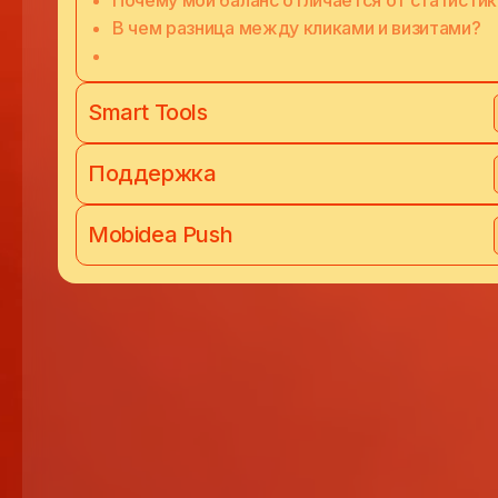
Почему мой баланс отличается от статистик
В чем разница между кликами и визитами?
Smart Tools
Поддержка
Mobidea Push