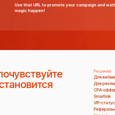
Use that URL to promote your campaign and wait
magic happen!
почувствуйте
Решения
Для вебма
 становится
Для рекла
CPA-оффе
Smartlink
VIP-статус
Реферальн