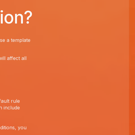
tion?
se a template
l affect all
ault rule
h include
ditions, you