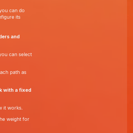
you can do
figure its
nders and
 you can select
each path as
 with a fixed
 it works.
he weight for