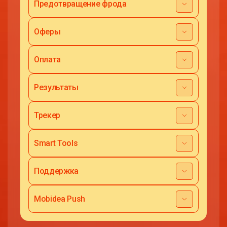
Предотвращение фрода
Оферы
Оплата
Результаты
Трекер
Smart Tools
Поддержка
Mobidea Push