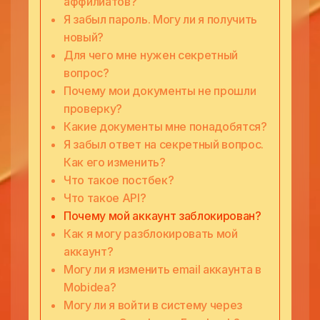
аффилиатов?
Я забыл пароль. Могу ли я получить
новый?
Для чего мне нужен секретный
вопрос?
Почему мои документы не прошли
проверку?
Какие документы мне понадобятся?
Я забыл ответ на секретный вопрос.
Как его изменить?
Что такое постбек?
Что такое API?
Почему мой аккаунт заблокирован?
Как я могу разблокировать мой
аккаунт?
Могу ли я изменить email аккаунта в
Mobidea?
Могу ли я войти в систему через