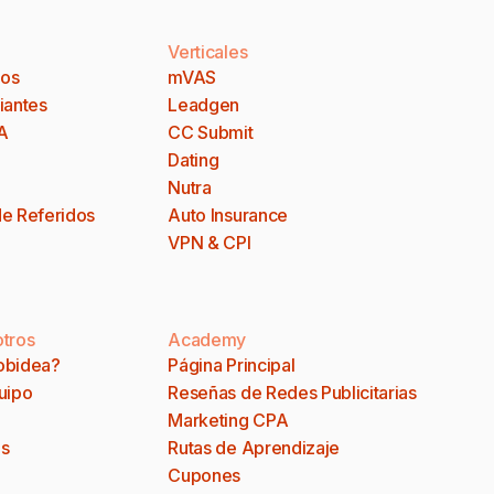
Verticales
dos
mVAS
iantes
Leadgen
A
CC Submit
Dating
Nutra
e Referidos
Auto Insurance
VPN & CPI
tros
Academy
obidea?
Página Principal
uipo
Reseñas de Redes Publicitarias
Marketing CPA
s
Rutas de Aprendizaje
Cupones