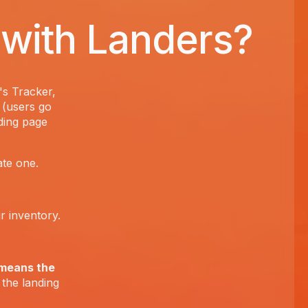
 with Landers?
s Tracker,
 (users go
nding page
ate one.
r inventory.
means the
 the landing