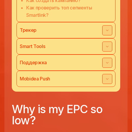
Как создать кампанию?
Как проверить топ сегменты
Smartlink?
Трекер
Smart Tools
Поддержка
Mobidea Push
Why is my EPC so
low?