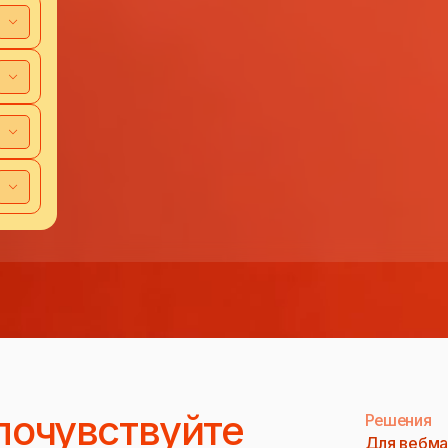
почувствуйте
Решения
Для вебма