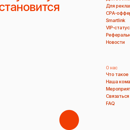
 становится
Для рекла
CPA-оффе
Smartlink
VIP-статус
Реферальн
Новости
О нас
Что такое
Наша ком
Мероприя
Связаться
FAQ