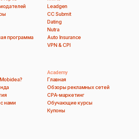
модателей
Leadgen
ры
CC Submit
Dating
Nutra
ая программа
Auto Insurance
VPN & CPI
Academy
 Mobidea?
Главная
анда
Обзоры рекламных сетей
тия
CPA-маркетинг
 с нами
Обучающие курсы
Купоны