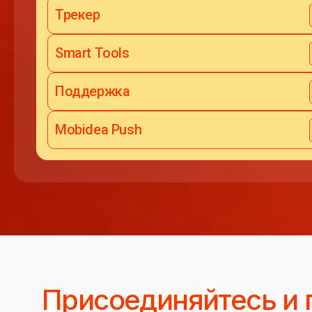
Трекер
Smart Tools
Поддержка
Mobidea Push
Присоединяйтесь и 