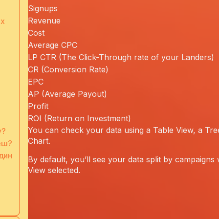
Signups
Revenue
ых
Cost
Average CPC
LP CTR (The Click-Through rate of your Landers)
CR (Conversion Rate)
EPC
AP (Average Payout)
Profit
ROI (Return on Investment)
You can check your data using a Table View, a Tre
у?
Chart.
еш?
дин
By default, you’ll see your data split by campaigns 
View selected.