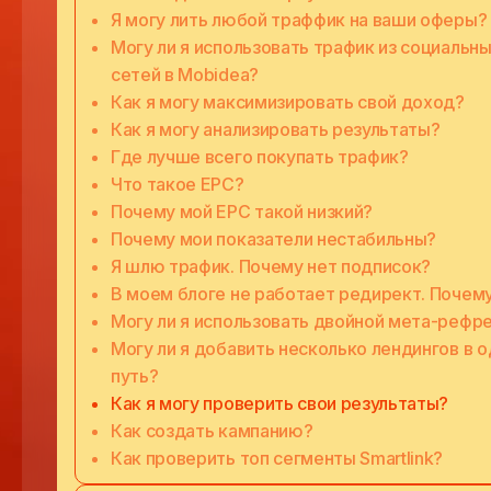
Я могу лить любой траффик на ваши оферы?
Могу ли я использовать трафик из социальн
сетей в Mobidea?
Как я могу максимизировать свой доход?
Как я могу анализировать результаты?
Где лучше всего покупать трафик?
Что такое EPC?
Почему мой EPC такой низкий?
Почему мои показатели нестабильны?
Я шлю трафик. Почему нет подписок?
В моем блоге не работает редирект. Почем
Могу ли я использовать двойной мета-рефр
Могу ли я добавить несколько лендингов в о
путь?
Как я могу проверить свои результаты?
Как создать кампанию?
Как проверить топ сегменты Smartlink?