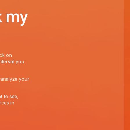
k my
ick on
nterval you
 analyze your
t to see,
nces in