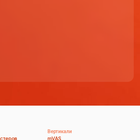
Вертикали
стеров
mVAS