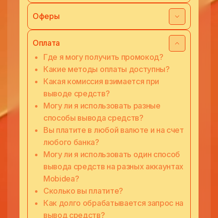
Оферы
Оплата
Где я могу получить промокод?
Какие методы оплаты доступны?
Какая комиссия взимается при
выводе средств?
Могу ли я использовать разные
способы вывода средств?
Вы платите в любой валюте и на счет
любого банка?
Могу ли я использовать один способ
вывода средств на разных аккаунтах
Mobidea?
Сколько вы платите?
Как долго обрабатывается запрос на
вывод средств?