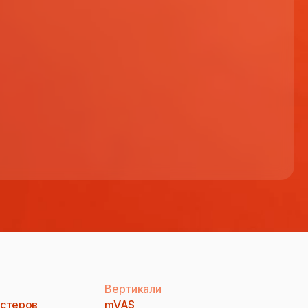
Вертикали
стеров
mVAS