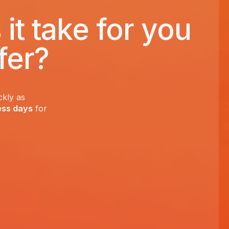
it take for you
fer?
ckly as
ess days
for