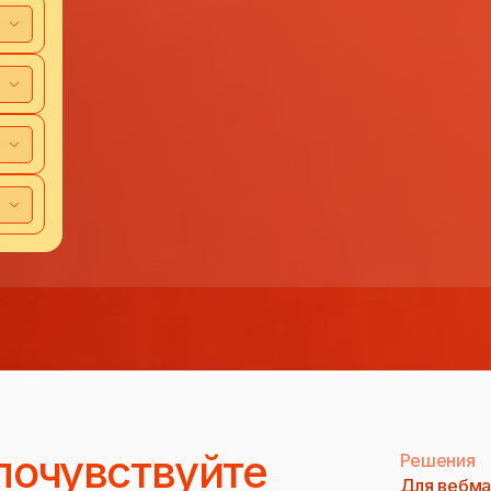
почувствуйте
Решения
Для вебма