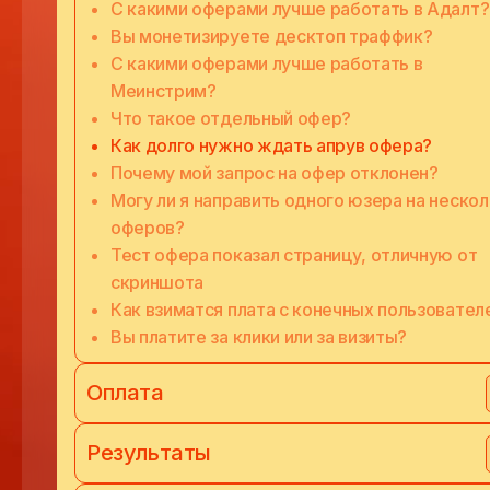
С какими оферами лучше работать в Адалт?
Вы монетизируете десктоп траффик?
С какими оферами лучше работать в
Меинстрим?
Что такое отдельный офер?
Как долго нужно ждать апрув офера?
Почему мой запрос на офер отклонен?
Могу ли я направить одного юзера на неско
оферов?
Тест офера показал страницу, отличную от
скриншота
Как взиматся плата с конечных пользовател
Вы платите за клики или за визиты?
Оплата
Результаты