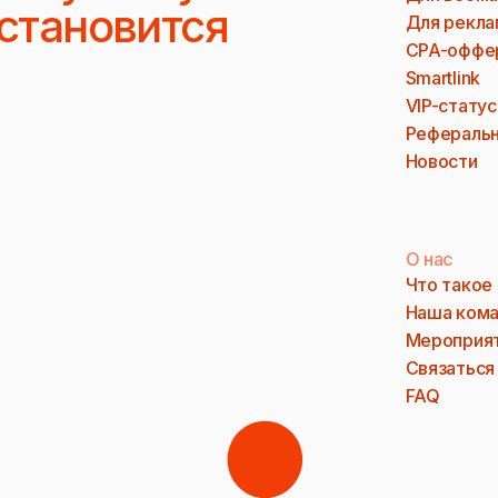
 становится
Для рекла
CPA-оффе
Smartlink
VIP-статус
Реферальн
Новости
О нас
Что такое
Наша ком
Мероприя
Связаться
FAQ