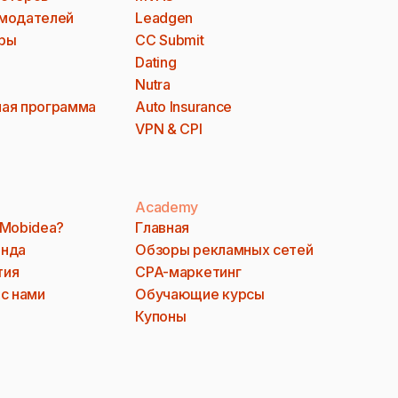
модателей
Leadgen
ры
CC Submit
Dating
Nutra
ая программа
Auto Insurance
VPN & CPI
Academy
 Mobidea?
Главная
анда
Обзоры рекламных сетей
тия
CPA-маркетинг
 с нами
Обучающие курсы
Купоны