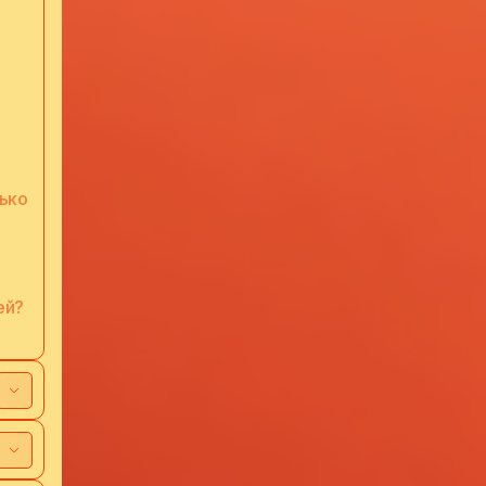
лько
ей?