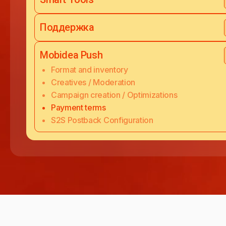
Поддержка
Mobidea Push
Format and inventory
Creatives / Moderation
Campaign creation / Optimizations
Payment terms
S2S Postback Configuration