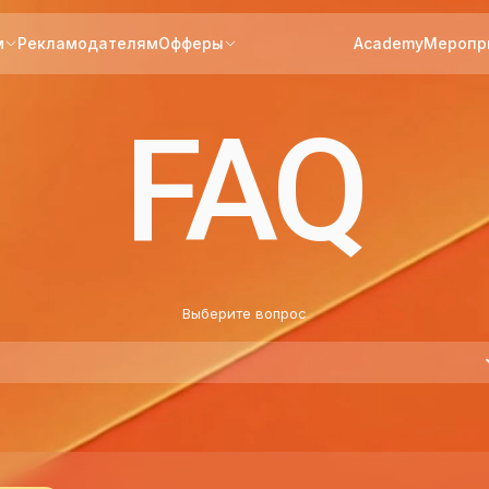
м
Рекламодателям
Офферы
Academy
Меропр
FAQ
Выберите вопрос