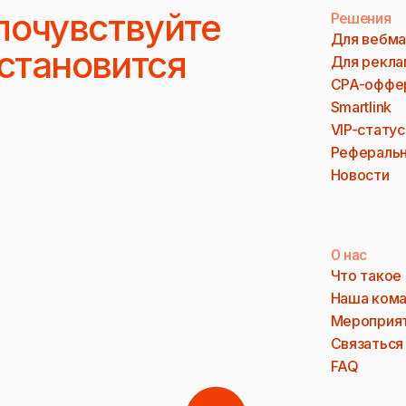
почувствуйте
Решения
Для вебма
 становится
Для рекла
CPA-оффе
Smartlink
VIP-статус
Реферальн
Новости
О нас
Что такое
Наша ком
Мероприя
Связаться
FAQ