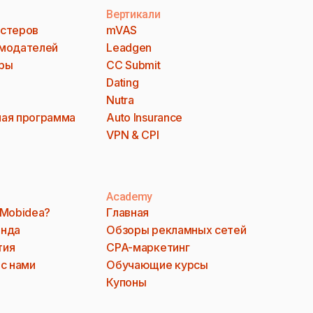
Вертикали
стеров
mVAS
модателей
Leadgen
ры
CC Submit
Dating
Nutra
ая программа
Auto Insurance
VPN & CPI
Academy
 Mobidea?
Главная
анда
Обзоры рекламных сетей
тия
CPA-маркетинг
 с нами
Обучающие курсы
Купоны