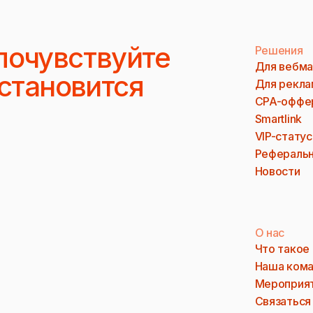
почувствуйте
Решения
Для вебма
 становится
Для рекла
CPA-оффе
Smartlink
VIP-статус
Реферальн
Новости
О нас
Что такое
Наша ком
Мероприя
Связаться