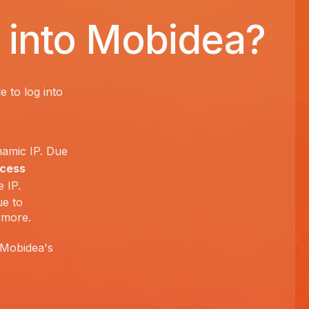
g into Mobidea?
 to log into
namic IP. Due
ccess
 IP.
ue to
ymore.
 Mobidea's