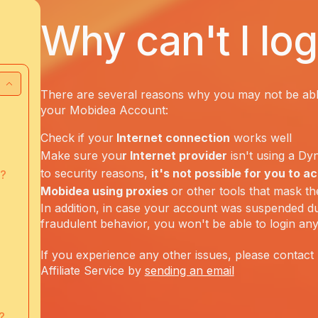
Why can't I lo
There are several reasons why you may not be able
your Mobidea Account:
Check if your
Internet connection
works well
Make sure you
r Internet provider
isn't using a Dy
to security reasons,
it's not possible for you to a
?
Mobidea using proxies
or other tools that mask the
In addition, in case your account was suspended d
fraudulent behavior, you won't be able to login an
If you experience any other issues, please contact
Affiliate Service by
sending an email
?