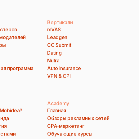
Вертикали
стеров
mVAS
модателей
Leadgen
ры
CC Submit
Dating
Nutra
ая программа
Auto Insurance
VPN & CPI
Academy
 Mobidea?
Главная
анда
Обзоры рекламных сетей
тия
CPA-маркетинг
 с нами
Обучающие курсы