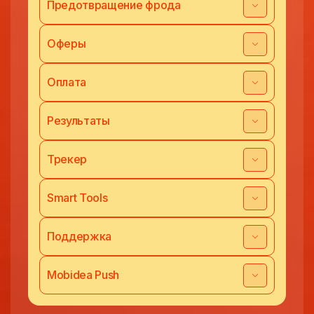
Предотвращение фрода
Оферы
Оплата
Результаты
Трекер
Smart Tools
Поддержка
Mobidea Push