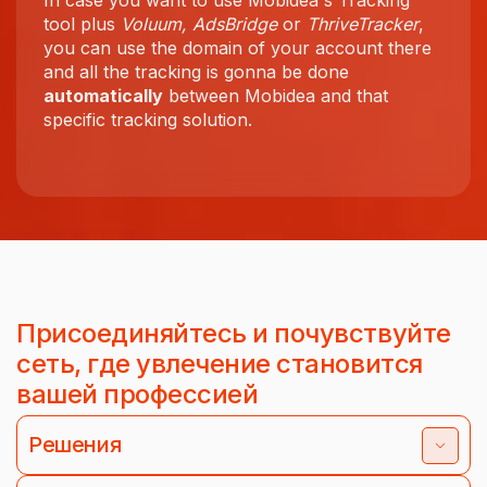
In case you want to use Mobidea's Tracking
tool plus
Voluum, AdsBridge
or
ThriveTracker
,
you can use the domain of your account there
and all the tracking is gonna be done
automatically
between Mobidea and that
specific tracking solution.
Присоединяйтесь и почувствуйте
сеть, где увлечение становится
вашей профессией
Решения