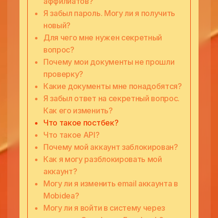
аффилиатов?
Я забыл пароль. Могу ли я получить
новый?
Для чего мне нужен секретный
вопрос?
Почему мои документы не прошли
проверку?
Какие документы мне понадобятся?
Я забыл ответ на секретный вопрос.
Как его изменить?
Что такое постбек?
Что такое API?
Почему мой аккаунт заблокирован?
Как я могу разблокировать мой
аккаунт?
Могу ли я изменить email аккаунта в
Mobidea?
Могу ли я войти в систему через