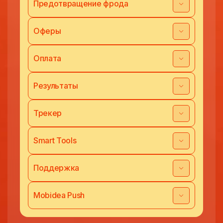
Предотвращение фрода
Оферы
Оплата
Результаты
Трекер
Smart Tools
Поддержка
Mobidea Push