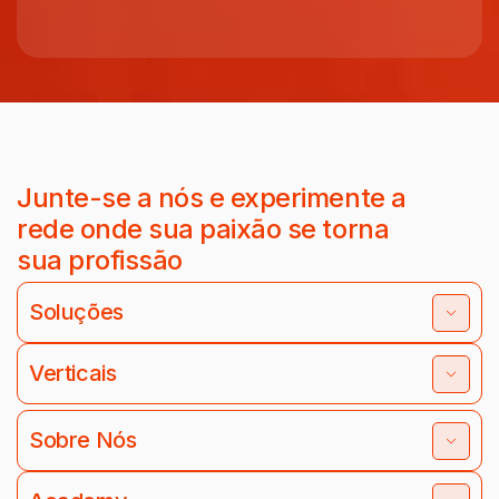
Junte-se a nós e experimente a
rede onde sua paixão se torna
sua profissão
Soluções
Verticais
Sobre Nós