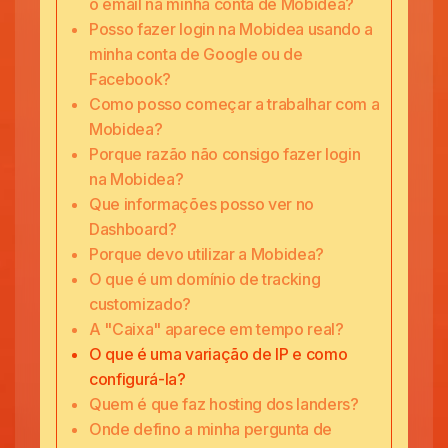
o email na minha conta de Mobidea?
Posso fazer login na Mobidea usando a
minha conta de Google ou de
Facebook?
Como posso começar a trabalhar com a
Mobidea?
Porque razão não consigo fazer login
na Mobidea?
Que informações posso ver no
Dashboard?
Porque devo utilizar a Mobidea?
O que é um domínio de tracking
customizado?
A "Caixa" aparece em tempo real?
O que é uma variação de IP e como
configurá-la?
Quem é que faz hosting dos landers?
Onde defino a minha pergunta de