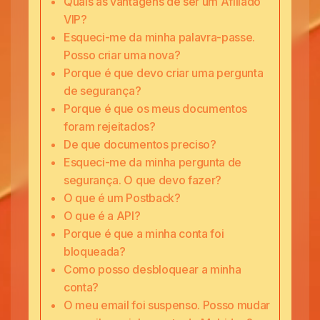
Quais as vantagens de ser um Afiliado
VIP?
Esqueci-me da minha palavra-passe.
Posso criar uma nova?
Porque é que devo criar uma pergunta
de segurança?
Porque é que os meus documentos
foram rejeitados?
De que documentos preciso?
Esqueci-me da minha pergunta de
segurança. O que devo fazer?
O que é um Postback?
O que é a API?
Porque é que a minha conta foi
bloqueada?
Como posso desbloquear a minha
conta?
O meu email foi suspenso. Posso mudar