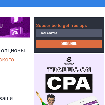
Subscribe to get free tips
SUBSCRIBE
е опционы…
ского
ваши