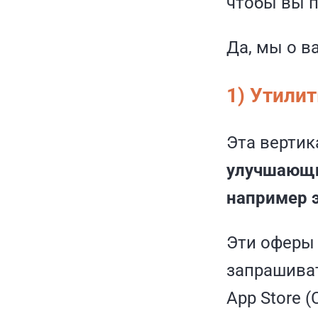
чтобы вы п
Да, мы о в
1) Утили
Эта вертик
улучшающи
например 
Эти оферы 
запрашиват
App Store (C