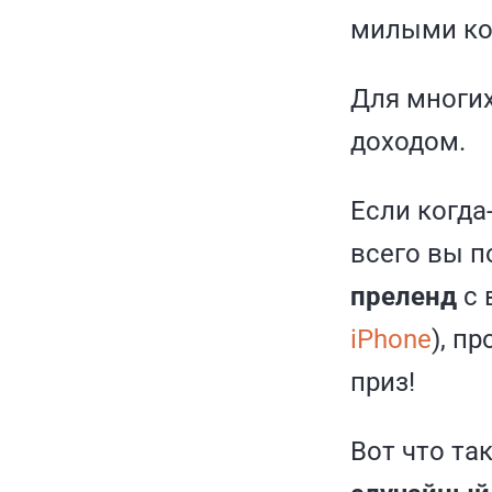
милыми ко
Для многи
доходом.
Если когда
всего вы п
преленд
с 
iPhone
), п
приз!
Вот что та