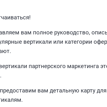
тчаиваться!
авляем вам полное руководство, опи
лярные вертикали или категории оферо
ают.
ертикали партнерского маркетинга эт
.
предоставим вам детальную карту для
тикалям.