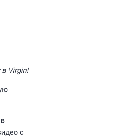
 Virgin!
ную
 в
видео с