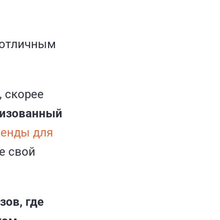
 отличным
, скорее
низованный
ленды для
е свой
ов, где