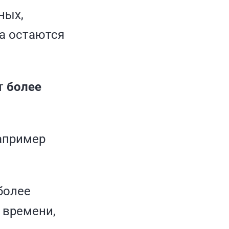
ных,
а остаются
ют
более
например
более
 времени,