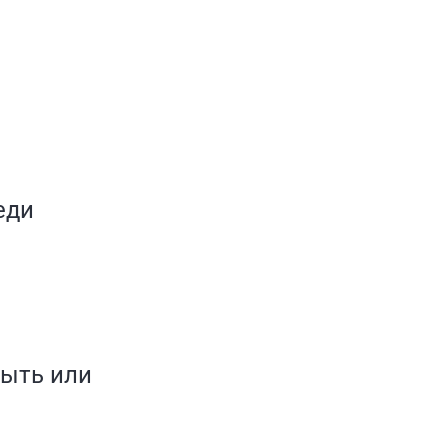
еди
быть или