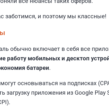
оняли все нюансы таких оферов.
ас заботимся, и поэтому мы классные!
ты
аль обычно включает в себя все прило
е работу мобильных и десктоп устрой
экономия батареи
.
могут основываться на подписках (CP
ь загрузку приложения из Google Play S
PI).