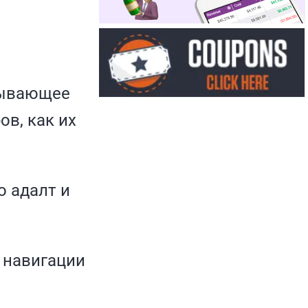
сывающее
в, как их
о адалт и
 навигации