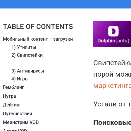
TABLE OF CONTENTS
Мобильный контент – загрузки
1) Утилиты
2) Свипстейки
Свипстейки
3) Антивирусы
порой можн
4) Игры
маркетинг
Гемблинг
Нутра
Устали от 
Дейтинг
Путешествия
Поисковые
Меинстрим VOD