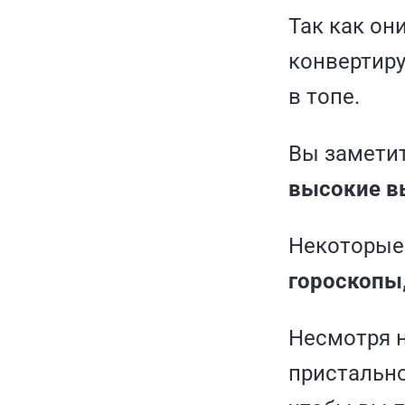
Так как он
конвертиру
в топе.
Вы заметит
высокие в
Некоторые 
гороскопы,
Несмотря н
пристально