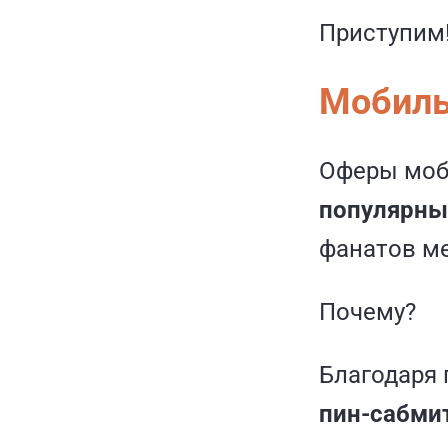
Приступим
Мобиль
Оферы моб
популярн
фанатов м
Почему?
Благодаря 
пин-сабмит