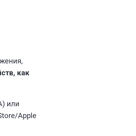
жения,
ств, как
A) или
tore/Apple