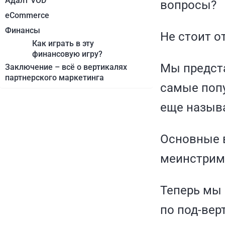
Адалт VOD
вопросы?
eCommerce
Финансы
Не стоит о
Как играть в эту
финансовую игру?
Мы предст
Заключение – всё о вертикалях
партнерского маркетинга
самые попу
еще назыв
Основные в
меинстрим
Теперь мы 
по под-вер