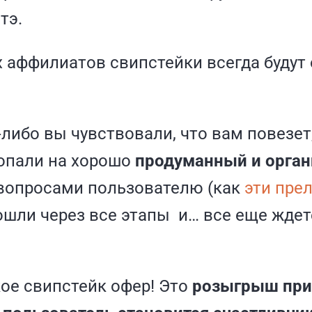
тэ.
х аффилиатов
свипстейки
всегда будут
-либо вы чувствовали, что вам повезет
опали на хорошо
продуманный и орга
вопросами пользователю (как
эти пре
рошли через все этапы и… все еще ждет
кое свипстейк офер! Это
розыгрыш приз