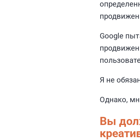
определенн
продвижен
Google пыт
продвижени
пользовате
Я не обяза
Однако, мн
Вы дол
креати