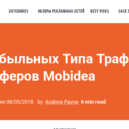
CATEGORIES
ОБЗОРЫ РЕКЛАМНЫХ СЕТЕЙ
BEST PICKS
CASE 
ибыльных Типа Траф
феров Mobidea
ия 08/05/2018
by
Andrew Payne
6 min read