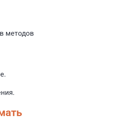
ив методов
е.
ния.
мать