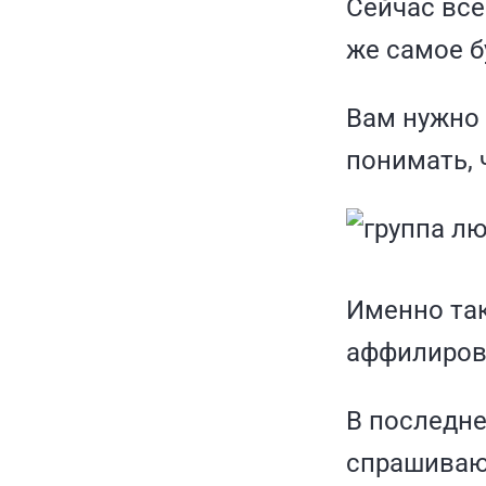
Сейчас всё
же самое б
Вам нужно 
понимать, 
Именно так
аффилиров
В последне
спрашивают