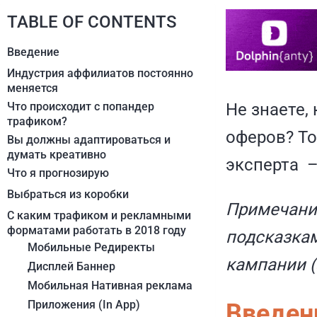
TABLE OF CONTENTS
Введение
Индустрия аффилиатов постоянно
меняется
Что происходит с попандер
Не знаете,
трафиком?
оферов? То
Вы должны адаптироваться и
думать креативно
эксперта 
Что я прогнозирую
Выбраться из коробки
Примечани
С каким трафиком и рекламными
форматами работать в 2018 году
подсказкам
Мобильные Редиректы
кампании (
Дисплей Баннер
Мобильная Нативная реклама
Приложения (In App)
Введен