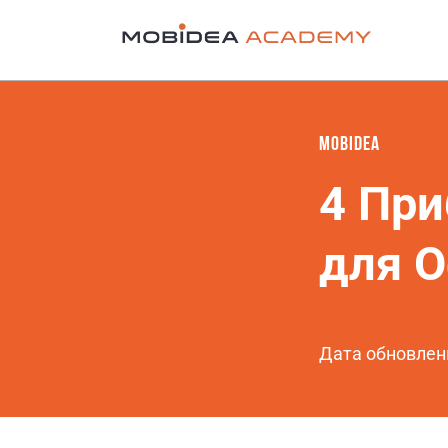
MOBIDEA
4 Пр
для О
Дата обновлен