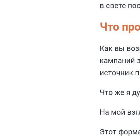
в свете по
Что пр
Как вы воз
кампаний з
источник п
Что же я д
На мой взгл
Этот форма