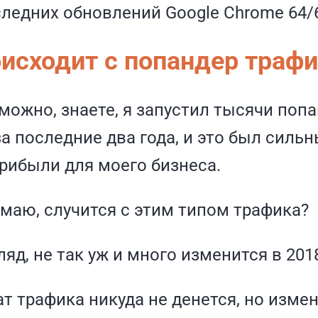
следних обновлений Google Chrome 64/
оисходит с попандер траф
можно, знаете, я запустил тысячи поп
а последние два года, и это был силь
рибыли для моего бизнеса.
умаю, случится с этим типом трафика?
яд, не так уж и много изменится в 2018
т трафика никуда не денется, но изме