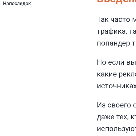
Напоследок
Так часто 
трафика, т
попандер т
Но если вы
какие рек
источниках
Из своего 
даже тех, 
использую