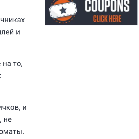
очниках
плей и
 на то,
х
ичков, и
, не
рматы.