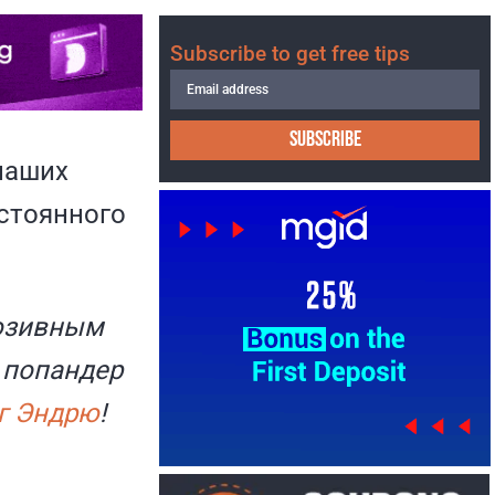
Subscribe to get free tips
SUBSCRIBE
наших
остоянного
люзивным
 попандер
г Эндрю
!