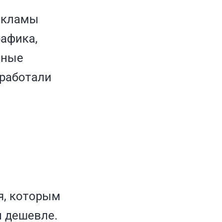
рекламы
афика,
ьные
 работали
я, которым
л дешевле.