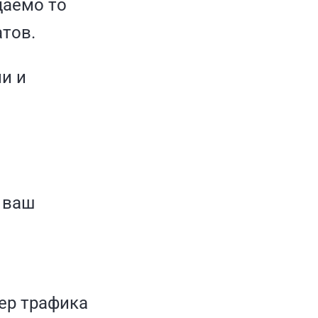
даемо то
тов.
и и
 ваш
ер трафика