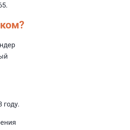
65.
иком?
андер
ный
 году.
нения