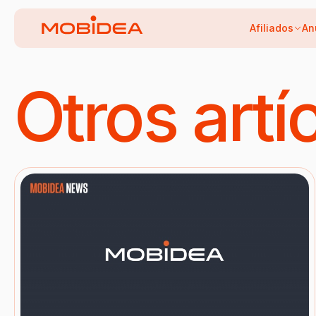
Afiliados
An
Otros artí