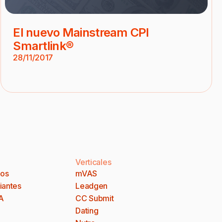
El nuevo Mainstream CPI
Smartlink®
28/11/2017
Verticales
dos
mVAS
iantes
Leadgen
A
CC Submit
Dating