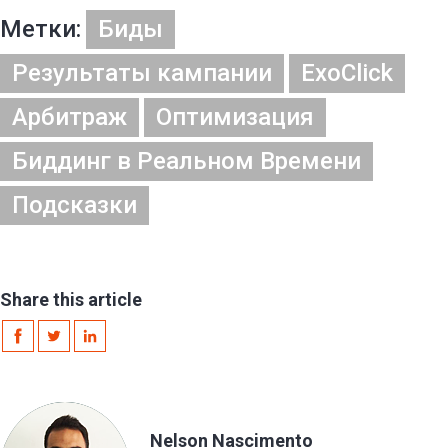
Метки:
Биды
Результаты кампании
ExoClick
Арбитраж
Оптимизация
Биддинг в Реальном Времени
Подсказки
Share this article
Nelson Nascimento