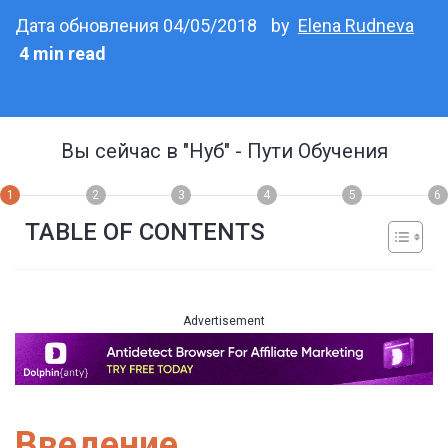
Дата обновления 04/05/2018
by
Elena Rudneva
4 min read
Вы сейчас в
"Нуб"
- Пути Обучения
1
2
3
4
5
6
TABLE OF CONTENTS
Advertisement
Введение