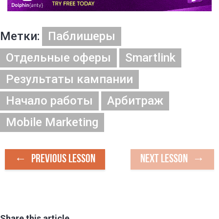
Метки:
Паблишеры
Отдельные оферы
Smartlink
Результаты кампании
Начало работы
Арбитраж
Mobile Marketing
PREVIOUS LESSON
NEXT LESSON
Share this article