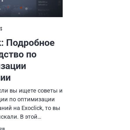
LS
k: Подробное
дство по
зации
ии
сли вы ищете советы и
ии по оптимизации
ний на Exoclick, то вы
скали. В этой…
018