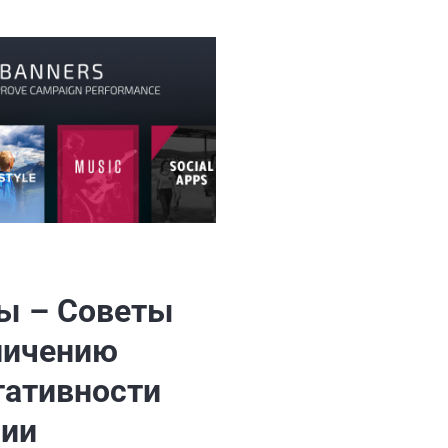
ы – Советы
личению
тативности
ии