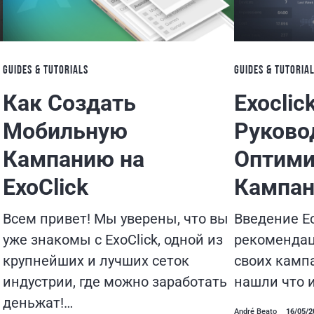
GUIDES & TUTORIALS
GUIDES & TUTORIA
Как Создать
Exoclic
Мобильную
Руково
Кампанию на
Оптими
ExoClick
Кампан
ь
Всем привет! Мы уверены, что вы
Введение Е
уже знакомы с ExoClick, одной из
рекомендац
крупнейших и лучших сеток
своих кампа
индустрии, где можно заработать
нашли что и
деньжат!…
André Beato
16/05/2