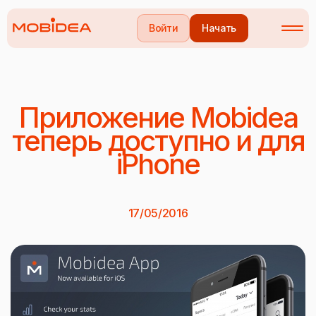
Войти
Начать
Приложение Mobidea
теперь доступно и для
iPhone
17/05/2016