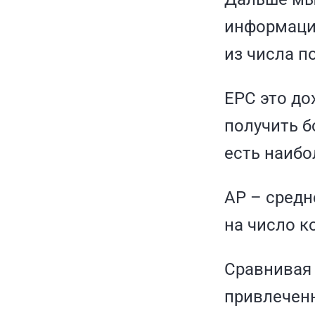
информаци
из числа п
EPC это до
получить б
есть наибо
AP – средн
на число к
Сравнивая
привлеченн