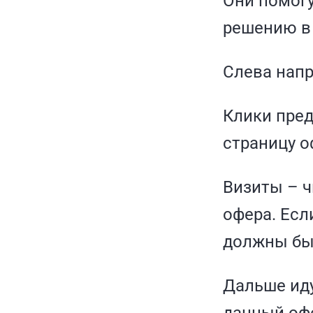
Они помогу
решению в
Слева напр
Клики пред
страницу о
Визиты – ч
офера. Есл
должны бы
Дальше иду