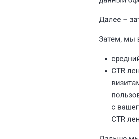
данный офе
Далее – за
Затем, мы
средний
CTR лен
визитам
пользов
с вашег
CTR лен
Дальше мы