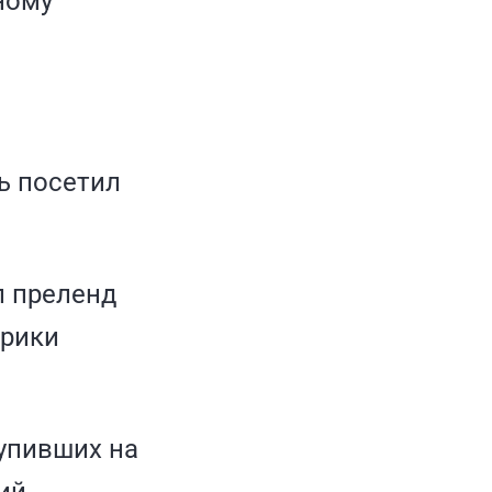
ному
ь посетил
л преленд
трики
тупивших на