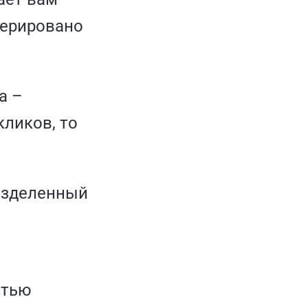
нерировано
а –
кликов, то
азделенный
стью