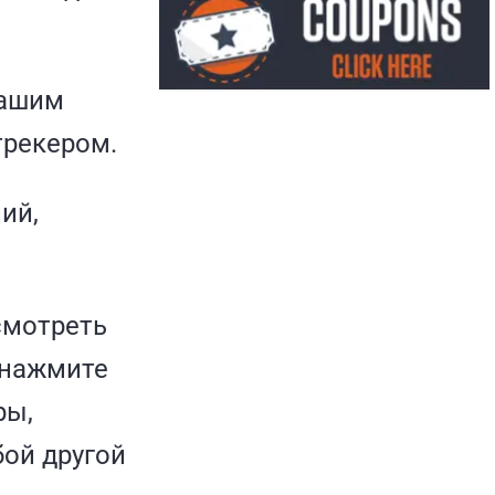
вашим
трекером.
ий,
смотреть
 нажмите
ры,
бой другой