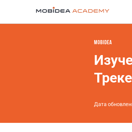
MOBIDEA
Изуч
Треке
Дата обновлен