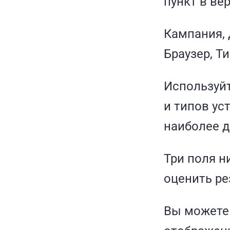
пункт в ве
Кампания, 
Браузер, Т
Используйт
и типов ус
наиболее д
Три поля н
оценить ре
Вы можете 