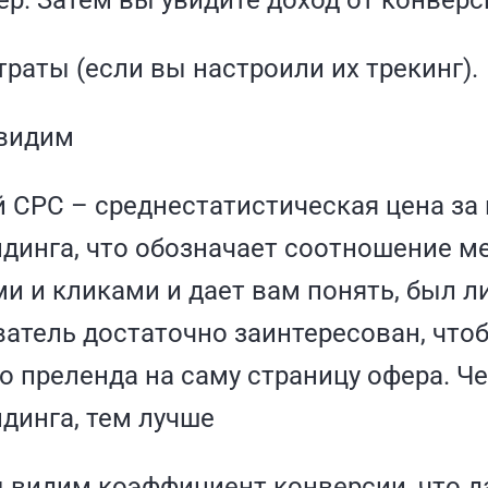
р. Затем вы увидите доход от конверс
траты (если вы настроили их трекинг).
 видим
 CPC – среднестатистическая цена за
динга, что обозначает соотношение м
и и кликами и дает вам понять, был л
атель достаточно заинтересован, что
о преленда на саму страницу офера. 
динга, тем лучше
 видим коэффициент конверсии, что д