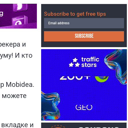
Subscribe to get free tips
SUBSCRIBE
рекера и
му! И кто
р Mobidea.
ы можете
 вкладке и