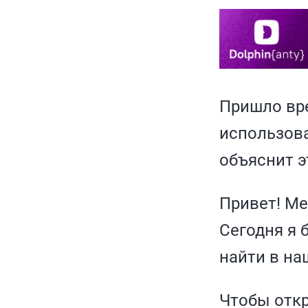
Пришло вре
использова
объяснит э
Привет! Ме
Сегодня я 
найти в на
Чтобы откр