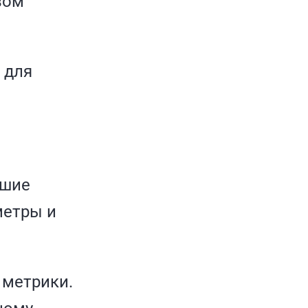
вом
 для
чшие
метры и
 метрики.