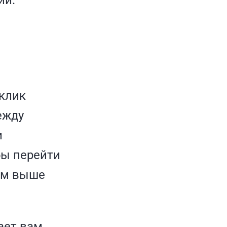
ий.
 клик
ежду
и
бы перейти
Чем выше
ает вам