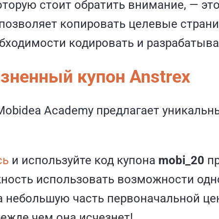
оторую стоит обратить внимание, — это
 позволяет копировать целевые страни
обходимости кодировать и разрабатыват
зненный купон Anstrex
x Mobidea Academy предлагает уникаль
сь
и используйте код купона
mobi_20
пр
ность использовать возможности одно
 небольшую часть первоначальной цен
режде чем она исчезнет!