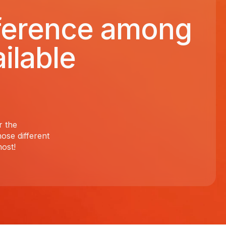
fference among
ilable
r the
ose different
ost!