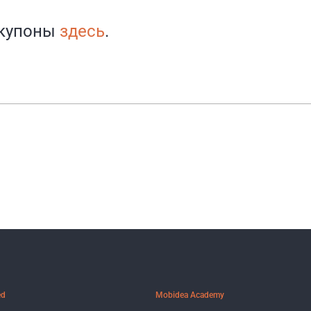
 купоны
здесь
.
ed
Mobidea Academy