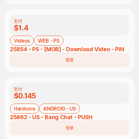
支付
$1.4
Videos
WEB - PS
25854 - PS - [MOB] - Download Video - PIN
登录
支付
$0.145
Hardcore
ANDROID - US
25862 - US - Bang Chat - PUSH
登录