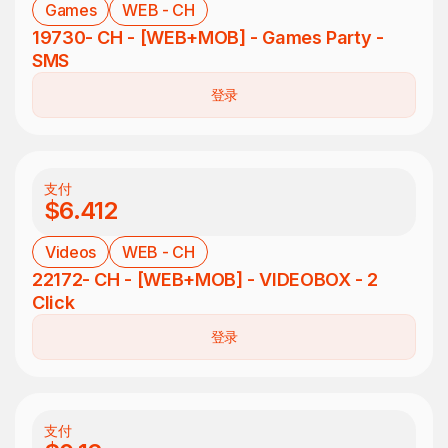
Games
WEB - CH
19730- CH - [WEB+MOB] - Games Party -
SMS
登录
支付
$6.412
Videos
WEB - CH
22172- CH - [WEB+MOB] - VIDEOBOX - 2
Click
登录
支付