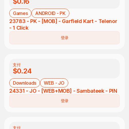
$0.16
Games
ANDROID - PK
23783 - PK - [MOB] - Garfield Kart - Telenor
- 1 Click
登录
支付
$0.24
Downloads
WEB - JO
24331 - JO - [WEB+MOB] - Sambateek - PIN
登录
支付