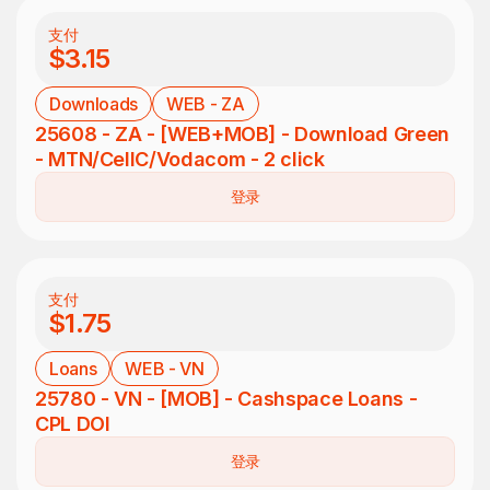
支付
$3.15
Downloads
WEB - ZA
25608 - ZA - [WEB+MOB] - Download Green
- MTN/CellC/Vodacom - 2 click
登录
支付
$1.75
Loans
WEB - VN
25780 - VN - [MOB] - Cashspace Loans -
CPL DOI
登录