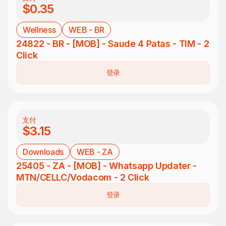
$0.35
Wellness
WEB - BR
24822 - BR - [MOB] - Saude 4 Patas - TIM - 2
Click
登录
支付
$3.15
Downloads
WEB - ZA
25405 - ZA - [MOB] - Whatsapp Updater -
MTN/CELLC/Vodacom - 2 Click
登录