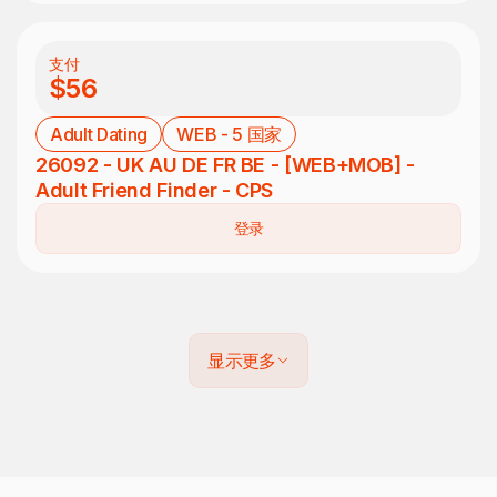
支付
$56
Adult Dating
WEB - 5 国家
26092 - UK AU DE FR BE - [WEB+MOB] -
Adult Friend Finder - CPS
登录
显示更多